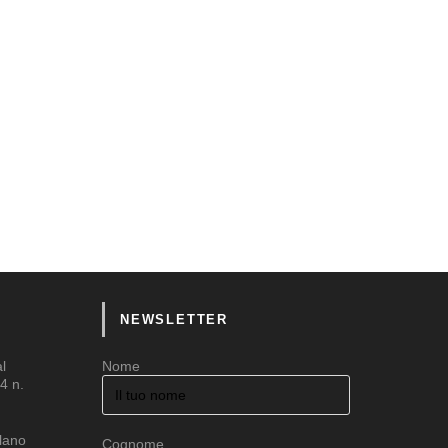
NEWSLETTER
al
Nome
4 n.
ilano
Cognome