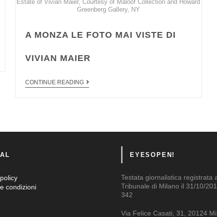
Estate of Vivian Maier, Courtesy of Maloof Collection and Howard
Greenberg Gallery, NY
A MONZA LE FOTO MAI VISTE DI
VIVIAN MAIER
CONTINUE READING
AL
EYESOPEN!
Testata giornalistica registrata 
policy
Tribunale di Milano il 31/10/201
e condizioni
342
Via Felice Casati, 31, 20124 M