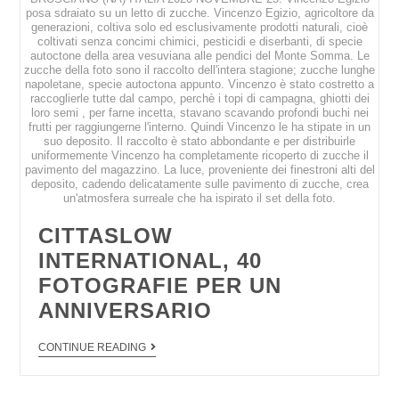
posa sdraiato su un letto di zucche. Vincenzo Egizio, agricoltore da
generazioni, coltiva solo ed esclusivamente prodotti naturali, cioè
coltivati senza concimi chimici, pesticidi e diserbanti, di specie
autoctone della area vesuviana alle pendici del Monte Somma. Le
zucche della foto sono il raccolto dell'intera stagione; zucche lunghe
napoletane, specie autoctona appunto. Vincenzo è stato costretto a
raccoglierle tutte dal campo, perchè i topi di campagna, ghiotti dei
loro semi , per farne incetta, stavano scavando profondi buchi nei
frutti per raggiungerne l'interno. Quindi Vincenzo le ha stipate in un
suo deposito. Il raccolto è stato abbondante e per distribuirle
uniformemente Vincenzo ha completamente ricoperto di zucche il
pavimento del magazzino. La luce, proveniente dei finestroni alti del
deposito, cadendo delicatamente sulle pavimento di zucche, crea
un'atmosfera surreale che ha ispirato il set della foto.
CITTASLOW
INTERNATIONAL, 40
FOTOGRAFIE PER UN
ANNIVERSARIO
CONTINUE READING