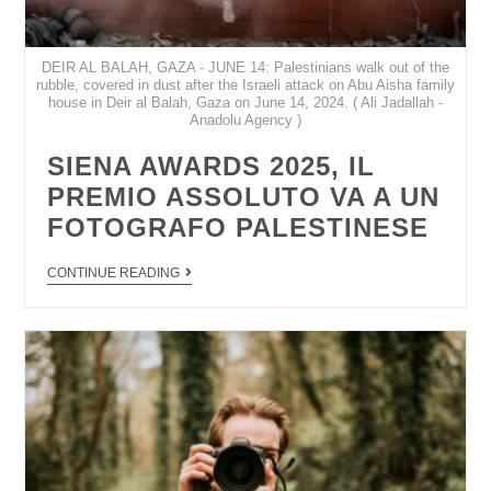
DEIR AL BALAH, GAZA - JUNE 14: Palestinians walk out of the
rubble, covered in dust after the Israeli attack on Abu Aisha family
house in Deir al Balah, Gaza on June 14, 2024. ( Ali Jadallah -
Anadolu Agency )
SIENA AWARDS 2025, IL
PREMIO ASSOLUTO VA A UN
FOTOGRAFO PALESTINESE
CONTINUE READING