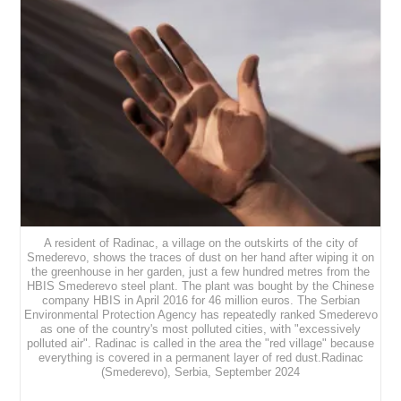
A resident of Radinac, a village on the outskirts of the city of
Smederevo, shows the traces of dust on her hand after wiping it on
the greenhouse in her garden, just a few hundred metres from the
HBIS Smederevo steel plant. The plant was bought by the Chinese
company HBIS in April 2016 for 46 million euros. The Serbian
Environmental Protection Agency has repeatedly ranked Smederevo
as one of the country's most polluted cities, with "excessively
polluted air". Radinac is called in the area the "red village" because
everything is covered in a permanent layer of red dust.Radinac
(Smederevo), Serbia, September 2024