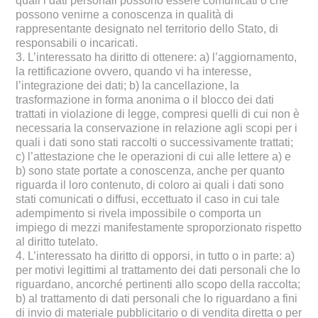
quali i dati personali possono essere comunicati o che
possono venirne a conoscenza in qualità di
rappresentante designato nel territorio dello Stato, di
responsabili o incaricati.
3. L’interessato ha diritto di ottenere: a) l’aggiornamento,
la rettificazione ovvero, quando vi ha interesse,
l’integrazione dei dati; b) la cancellazione, la
trasformazione in forma anonima o il blocco dei dati
trattati in violazione di legge, compresi quelli di cui non è
necessaria la conservazione in relazione agli scopi per i
quali i dati sono stati raccolti o successivamente trattati;
c) l’attestazione che le operazioni di cui alle lettere a) e
b) sono state portate a conoscenza, anche per quanto
riguarda il loro contenuto, di coloro ai quali i dati sono
stati comunicati o diffusi, eccettuato il caso in cui tale
adempimento si rivela impossibile o comporta un
impiego di mezzi manifestamente sproporzionato rispetto
al diritto tutelato.
4. L’interessato ha diritto di opporsi, in tutto o in parte: a)
per motivi legittimi al trattamento dei dati personali che lo
riguardano, ancorché pertinenti allo scopo della raccolta;
b) al trattamento di dati personali che lo riguardano a fini
di invio di materiale pubblicitario o di vendita diretta o per