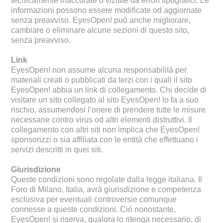
tecnicamente inaccurate o viziate da errori tipografici. Le
informazioni possono essere modificate od aggiornate
senza preavviso. EyesOpen! può anche migliorare,
cambiare o eliminare alcune sezioni di questo sito,
senza preavviso.
Link
EyesOpen! non assume alcuna responsabilità per
materiali creati o pubblicati da terzi con i quali il sito
EyesOpen! abbia un link di collegamento. Chi decide di
visitare un sito collegato al sito EyesOpen! lo fa a suo
rischio, assumendosi l’onere di prendere tutte le misure
necessarie contro virus od altri elementi distruttivi. Il
collegamento con altri siti non implica che EyesOpen!
sponsorizzi o sia affiliata con le entità che effettuano i
servizi descritti in quei siti.
Giurisdizione
Queste condizioni sono regolate dalla legge italiana. Il
Foro di Milano, Italia, avrà giurisdizione e competenza
esclusiva per eventuali controversie comunque
connesse a queste condizioni. Ciò nonostante,
EyesOpen! si riserva, qualora lo ritenga necessario, di