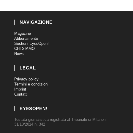
NAVIGAZIONE
Magazine
Abbonamento
Sostieni EyesOpen!
CHI SIAMO
News
LEGAL
Privacy policy
Termini e condizioni
Imprint
Contatti
EYESOPEN!
Testata giornalistica registrata al Tribunale di Milano il
31/10/2014 n. 342