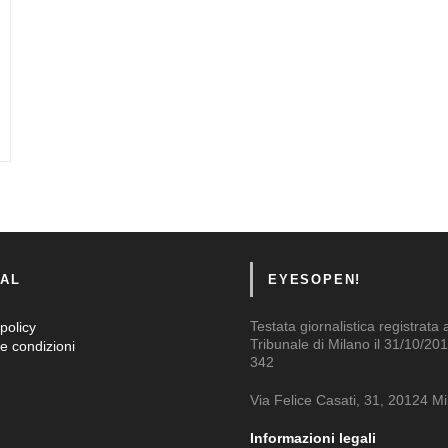
AL
EYESOPEN!
Testata giornalistica registrata 
policy
Tribunale di Milano il 31/10/201
e condizioni
342
Via Felice Casati, 31, 20124 M
Informazioni legali