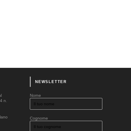
NEWSLETTER
al
Nome
4 n.
ilano
Cognome