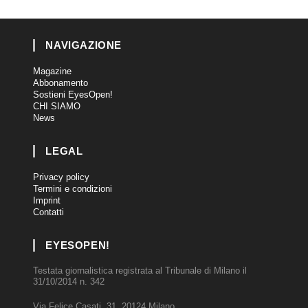
NAVIGAZIONE
Magazine
Abbonamento
Sostieni EyesOpen!
CHI SIAMO
News
LEGAL
Privacy policy
Termini e condizioni
Imprint
Contatti
EYESOPEN!
Testata giornalistica registrata al Tribunale di Milano il
31/10/2014 n. 342
Via Felice Casati, 31, 20124 Milano