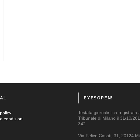
AL
EYESOPEN!
Testata giornalistica registrata 
policy
Tribunale di Milano il 31/10/201
e condizioni
342
Via Felice Casati, 31, 20124 M