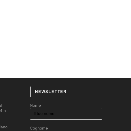
NEWSLETTER
al
Nome
4 n.
ilano
Cognome