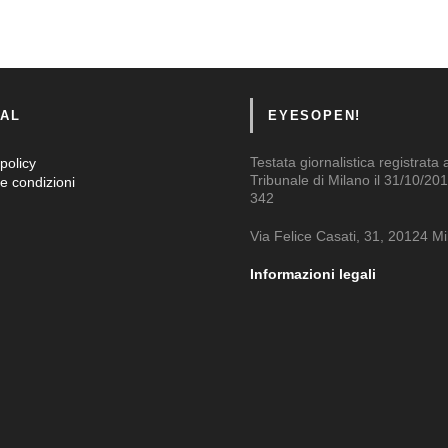
AL
EYESOPEN!
Testata giornalistica registrata 
policy
Tribunale di Milano il 31/10/201
e condizioni
342
Via Felice Casati, 31, 20124 M
Informazioni legali