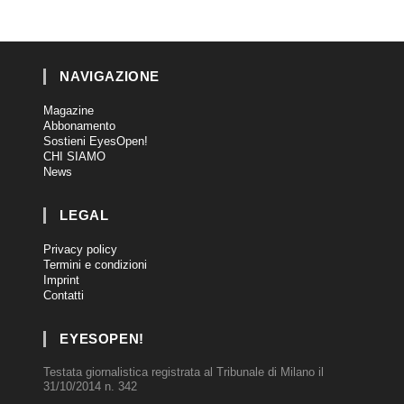
NAVIGAZIONE
Magazine
Abbonamento
Sostieni EyesOpen!
CHI SIAMO
News
LEGAL
Privacy policy
Termini e condizioni
Imprint
Contatti
EYESOPEN!
Testata giornalistica registrata al Tribunale di Milano il
31/10/2014 n. 342