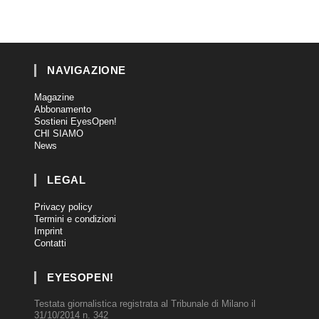
NAVIGAZIONE
Magazine
Abbonamento
Sostieni EyesOpen!
CHI SIAMO
News
LEGAL
Privacy policy
Termini e condizioni
Imprint
Contatti
EYESOPEN!
Testata giornalistica registrata al Tribunale di Milano il
31/10/2014 n. 342