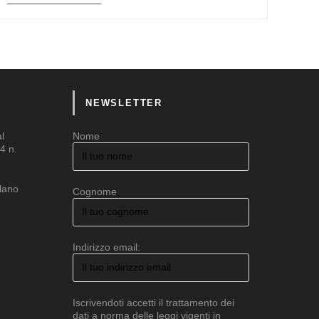
NEWSLETTER
al
Nome
4 n.
ilano
Cognome
Indirizzo email:
Iscrivendoti accetti il trattamento dei
dati a norma delle leggi vigenti in