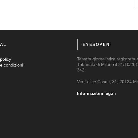
AL
EYESOPEN!
Testata giornalistica registrata 
policy
Tribunale di Milano il 31/10/201
e condizioni
342
Via Felice Casati, 31, 20124 M
Informazioni legali