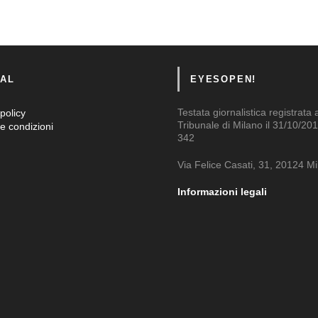
AL
EYESOPEN!
Testata giornalistica registrata 
policy
Tribunale di Milano il 31/10/201
e condizioni
342
Via Felice Casati, 31, 20124 M
Informazioni legali