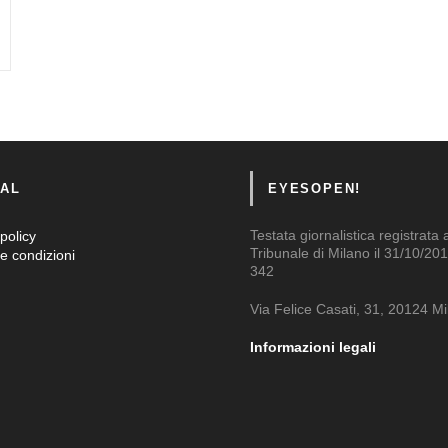
AL
EYESOPEN!
Testata giornalistica registrata 
policy
Tribunale di Milano il 31/10/201
e condizioni
342
Via Felice Casati, 31, 20124 M
Informazioni legali