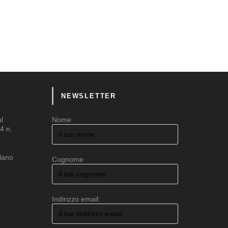
NEWSLETTER
al
Nome
4 n.
ilano
Cognome
Indirizzo email: