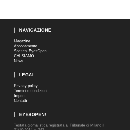
NAVIGAZIONE
Magazine
Abbonamento
Sostieni EyesOpen!
CHI SIAMO
News
LEGAL
Privacy policy
Termini e condizioni
Imprint
Contatti
EYESOPEN!
Testata giornalistica registrata al Tribunale di Milano il
31/10/2014 n. 342