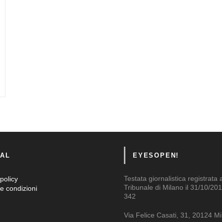
AL
EYESOPEN!
Testata giornalistica registrata 
policy
Tribunale di Milano il 31/10/201
e condizioni
342
Via Felice Casati, 31, 20124 M