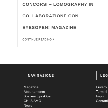
CONCORSI – LOMOGRAPHY IN
COLLABORAZIONE CON
EYESOPEN! MAGAZINE
CONTINUE READING
NAVIGAZIONE
LEG
Magazine
Privacy 
Abbonamento
Termini 
Sostieni EyesOpen!
Imprint
CHI SIAMO
Contatti
News