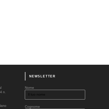
NEWSLETTER
al
Nome
4 n.
ilano
Cognome