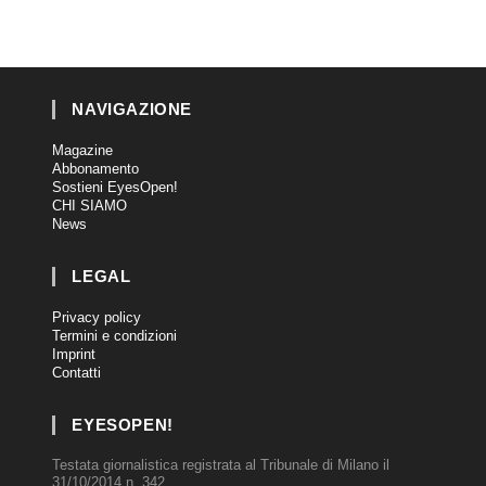
NAVIGAZIONE
Magazine
Abbonamento
Sostieni EyesOpen!
CHI SIAMO
News
LEGAL
Privacy policy
Termini e condizioni
Imprint
Contatti
EYESOPEN!
Testata giornalistica registrata al Tribunale di Milano il
31/10/2014 n. 342