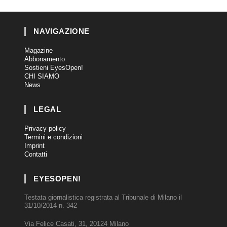
NAVIGAZIONE
Magazine
Abbonamento
Sostieni EyesOpen!
CHI SIAMO
News
LEGAL
Privacy policy
Termini e condizioni
Imprint
Contatti
EYESOPEN!
Testata giornalistica registrata al Tribunale di Milano il
31/10/2014 n. 342
Via Felice Casati, 31, 20124 Milano