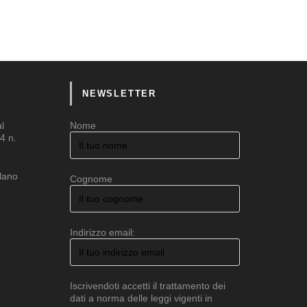
NEWSLETTER
al
Nome
4 n.
ilano
Cognome
Indirizzo email:
Iscrivendoti accetti il trattamento dei
dati a norma delle leggi vigenti in