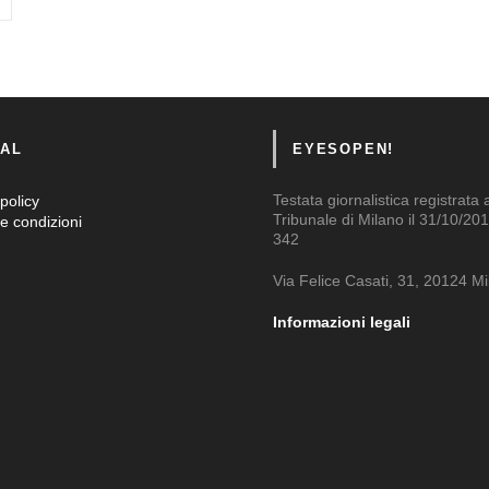
AL
EYESOPEN!
Testata giornalistica registrata 
policy
Tribunale di Milano il 31/10/201
e condizioni
342
Via Felice Casati, 31, 20124 M
Informazioni legali