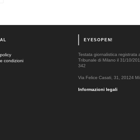
AL
EYESOPEN!
Testata giornalistica registrata 
policy
Tribunale di Milano il 31/10/201
e condizioni
342
Via Felice Casati, 31, 20124 M
Informazioni legali