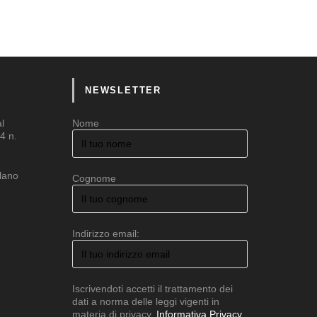
NEWSLETTER
al
Nome
4 n.
ilano
Cognome
Indirizzo email:
Iscrivendoti accetti il trattamento dei
dati a norma delle leggi vigenti in
materia di privacy.
Informativa Privacy