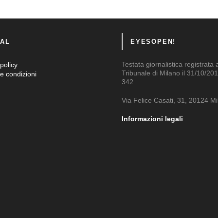
AL
EYESOPEN!
Testata giornalistica registrata 
policy
Tribunale di Milano il 31/10/201
e condizioni
342
Via Felice Casati, 31, 20124 M
Informazioni legali