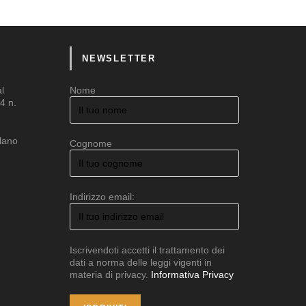
NEWSLETTER
al
Nome
4 n.
ilano
Cognome
Indirizzo email:
Iscrivendoti accetti il trattamento dei
dati a norma delle leggi vigenti in
materia di privacy.
Informativa Privacy