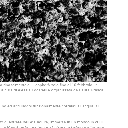
 rinascimentale – ospiterà solo fino al 10 febbraio, in
a cura di Alessia Locatelli e organizzata da Laura Frasca,
o ed altri luoghi funzionalmente correlati all’acqua, si
to di entrare nell’età adulta, immersa in un mondo in cui il
rma Masotti
– ho reinterpretato l’idea di bellezza attraverso