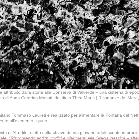
tribuito dalla storia alla Conserva di Valverde – una cisterna di epoca
dito di Anna Caterina Masotti dal titolo Thea Maris | Risonanze del Mare
,
mitano Tommaso Laureti e realizzato per alimentare la Fontana del Nettun
ente all’elemento liquido.
ito di Afrodite, riletto nella chiave di una giovane adolescente in procin
ale. “
Riscoprendo antichi codici e riferimenti alla Grecia classica –
affe