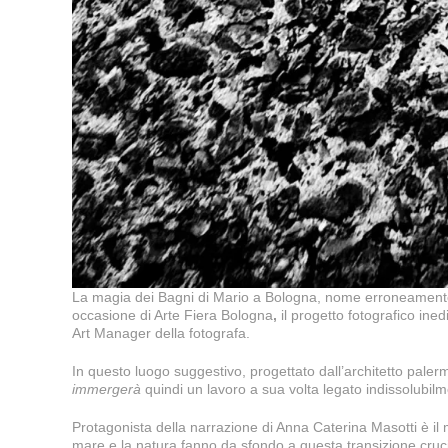
La magia dei Bagni di Mario a Bologna, nome erroneamente at
occasione di Arte Fiera Bologna
,
il progetto fotografico ine
Art Manager della fotografa.
In questo luogo suggestivo, progettato dall’architetto paler
immergerà
quindi un lavoro a sua volta legato indissolubilm
Protagonista della narrazione di Anna Caterina Masotti è il m
mare e la natura fanno da sfondo a questa transizione cruci