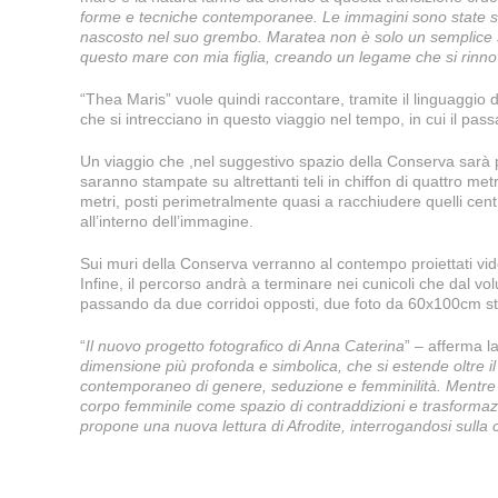
forme e tecniche contemporanee. Le immagini sono state sca
nascosto nel suo grembo. Maratea non è solo un semplice sfo
questo mare con mia ﬁglia, creando un legame che si rinnov
“Thea Maris” vuole quindi raccontare, tramite il linguaggio
che si intrecciano in questo viaggio nel tempo, in cui il pas
Un viaggio che ,nel suggestivo spazio della Conserva sarà pe
saranno stampate su altrettanti teli in chiffon di quattro metr
metri, posti perimetralmente quasi a racchiudere quelli cent
all’interno dell’immagine.
Sui muri della Conserva verranno al contempo proiettati vi
Infine, il percorso andrà a terminare nei cunicoli che dal vol
passando da due corridoi opposti, due foto da 60x100cm st
“
Il nuovo progetto fotografico di Anna Caterina
” – afferma la
dimensione più profonda e simbolica, che si estende oltre il 
contemporaneo di genere, seduzione e femminilità. Mentre l
corpo femminile come spazio di contraddizioni e trasformazion
propone una nuova lettura di Afrodite, interrogandosi sulla 