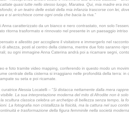
ttate quasi tutte nello stesso luogo, Maratea. Qui, mia madre era inci
ndo; è un teatro delle estati della mia infanzia trascorse con lei, dov
a e si arricchisce come ogni onda che bacia la riva
.”
 di Anna caratterizzato da un bianco e nero contrastato, non solo l’esse
sato ritorna trasformato e rinnovato nel presente in un paesaggio intriso
nsato e allestito per accogliere il visitatore e immergerlo nel racconto
i di altezza, posti al centro della cisterna, mentre due foto saranno riprod
rali; su ogni immagine Anna Caterina andrà poi a ricamare segni, contorn
deo e foto tramite video mapping, conferendo in questo modo un movime
ume centrale della cisterna si irraggiano nelle profondità della terra: in
ampate su seta e poi ricamate.
 curatrice Alessia Locatelli – “
Si distacca nettamente dalla mera rappres
visibile. La sua interpretazione moderna del mito di Afrodite non è solo 
a scultura classica celebra un archetipo di bellezza senza tempo, la fo
i. La fotografia non cristallizza la fisicità, ma la cattura nel suo conti
continuità e trasformazione della figura femminile nella società moderna