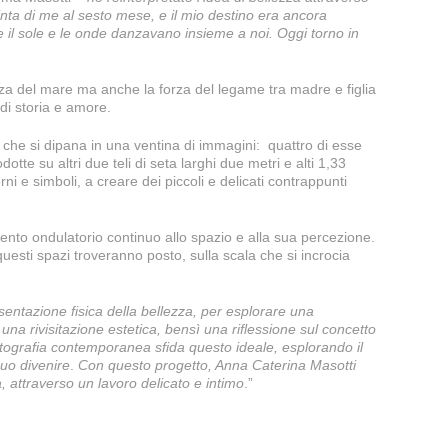
nta di me al sesto mese, e il mio destino era ancora
e il sole e le onde danzavano insieme a noi. Oggi torno in
nza del mare ma anche la forza del legame tra madre e figlia
 di storia e amore.
 che si dipana in una ventina di immagini: quattro di esse
otte su altri due teli di seta larghi due metri e alti 1,33
i e simboli, a creare dei piccoli e delicati contrappunti
nto ondulatorio continuo allo spazio e alla sua percezione.
 questi spazi troveranno posto, sulla scala che si incrocia
entazione fisica della bellezza, per esplorare una
una rivisitazione estetica, bensì una riflessione sul concetto
tografia contemporanea sfida questo ideale, esplorando il
nuo divenire
.
Con questo progetto, Anna Caterina Masotti
, attraverso un lavoro delicato e intimo
.”