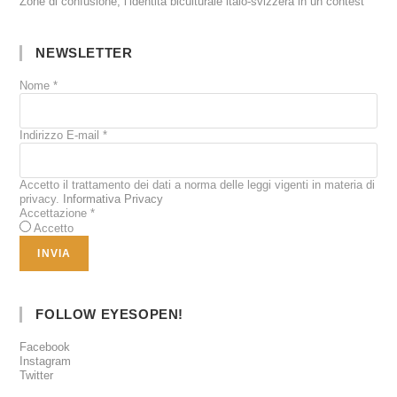
Zone di confusione, l’identità biculturale italo-svizzera in un contest
NEWSLETTER
Nome
*
Indirizzo E-mail
*
Accetto il trattamento dei dati a norma delle leggi vigenti in materia di
privacy.
Informativa Privacy
Accettazione
*
Accetto
FOLLOW EYESOPEN!
Facebook
Instagram
Twitter