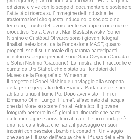
photography grant on industry and work”. Era alla quinta
edizione e vive con lo scopo di documentare e sostenere
l’attività di ricerca sull’immagine dell’industria, le
trasformazioni che questa induce nella società e nel
territorio, il ruolo del lavoro per lo sviluppo economico e
produttivo. Sara Cwynar, Mari Bastashewsky, Sohei
Nishino e Cristóbal Olivares sono i giovani fotografi
finalisti, selezionati dalla Fondazione MAST, quattro
progetti, scelti su un totale di quaranta partecipanti. I
vincitori ex aequo premiati sono Sara Cwynar (Canada)
e Sohei Nishino (Giappone). La mostra che li raccoglie è
curata da Urs Stahel, che è stato tra i fondatori del
Museo della Fotografia di Winterthur.
Il progetto di Sohei Nishino è un viaggio alla scoperta
della psico-geografia della Pianura Padana e dei suoi
abitanti lungo il fiume Po. Dopo aver visto il film di
Ermanno Olmi “Lungo il fiume”, affascinato dall’acqua
che dal Monviso scorre fino all’Adriatico, il giovane
fotografo percorre in 45 giorni un itinerario che parte
dalle montagne e arriva fino al mare. Il suo reportage è
una ricerca artistica che narra il paesaggio e i suoi
incontri con pescatori, bambini, contadini. Un viaggio
che segue il flusso dell’acqua che è il flusso della vita. In