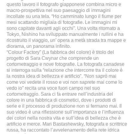
questo lavoro il fotografo giapponese combina micro e
macro-prospettiva nel suo paesaggio di immagini
incollate su una tela. “Ho camminato lungo il fiume per
mesi scattando migliaia di fotografie. Le immagini mi
sono capitate davanti agli occhi”. Una volta ritornato a
Tokyo, Nishino ha sviluppato manualmente i rullini e ha
ricostruito il viaggio, un’ opera a metà strada tra mappe e
diorama, un panorama infinito.
“Colour Factory” (La fabbrica del colore) è titolo del
progetto di Sara Cwynar che comprende un
cortometraggio e nove fotografie. La fotografa canadese
si interroga sulla “relazione che intercorre tra il colore è
la nostra idea di bellezza e artificio”. “Non saprò mai
come voi vedete il rosso e voi non saprete mai come lo
vedo io” recita una voce fuori campo nel suo
cortometraggio. Sara ci fa entrare nell’industria del
colore in una fabbrica di cosmetici, dove i prodotti di
serie e il processo di produzione non si fermano mai. Il
suo video è una riflessione sull’importanza e l’influenza
dei colori nella nostra vita e sull’idea di bellezza che è
artificio e merce. Mari Bastashewsky, fotografa e scrittrice
russa, ha raccontato l’avvelenamento della rete idrica