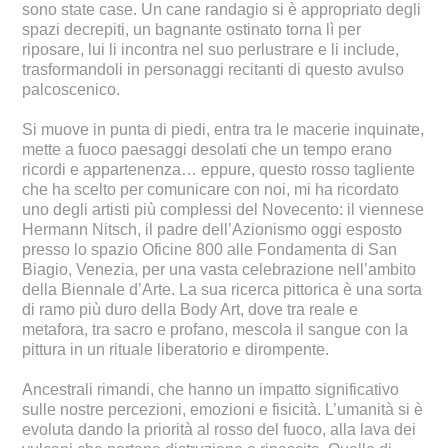
sono state case. Un cane randagio si è appropriato degli
spazi decrepiti, un bagnante ostinato torna lì per
riposare, lui li incontra nel suo perlustrare e li include,
trasformandoli in personaggi recitanti di questo avulso
palcoscenico.
Si muove in punta di piedi, entra tra le macerie inquinate,
mette a fuoco paesaggi desolati che un tempo erano
ricordi e appartenenza… eppure, questo rosso tagliente
che ha scelto per comunicare con noi, mi ha ricordato
uno degli artisti più complessi del Novecento: il viennese
Hermann Nitsch, il padre dell’Azionismo oggi esposto
presso lo spazio Oficine 800 alle Fondamenta di San
Biagio, Venezia, per una vasta celebrazione nell’ambito
della Biennale d’Arte. La sua ricerca pittorica è una sorta
di ramo più duro della Body Art, dove tra reale e
metafora, tra sacro e profano, mescola il sangue con la
pittura in un rituale liberatorio e dirompente.
Ancestrali rimandi, che hanno un impatto significativo
sulle nostre percezioni, emozioni e fisicità. L’umanità si è
evoluta dando la priorità al rosso del fuoco, alla lava dei