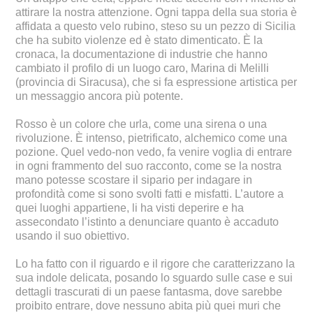
attirare la nostra attenzione. Ogni tappa della sua storia è
affidata a questo velo rubino, steso su un pezzo di Sicilia
che ha subito violenze ed è stato dimenticato. È la
cronaca, la documentazione di industrie che hanno
cambiato il profilo di un luogo caro, Marina di Melilli
(provincia di Siracusa), che si fa espressione artistica per
un messaggio ancora più potente.
Rosso è un colore che urla, come una sirena o una
rivoluzione. È intenso, pietrificato, alchemico come una
pozione. Quel vedo-non vedo, fa venire voglia di entrare
in ogni frammento del suo racconto, come se la nostra
mano potesse scostare il sipario per indagare in
profondità come si sono svolti fatti e misfatti. L’autore a
quei luoghi appartiene, li ha visti deperire e ha
assecondato l’istinto a denunciare quanto è accaduto
usando il suo obiettivo.
Lo ha fatto con il riguardo e il rigore che caratterizzano la
sua indole delicata, posando lo sguardo sulle case e sui
dettagli trascurati di un paese fantasma, dove sarebbe
proibito entrare, dove nessuno abita più quei muri che