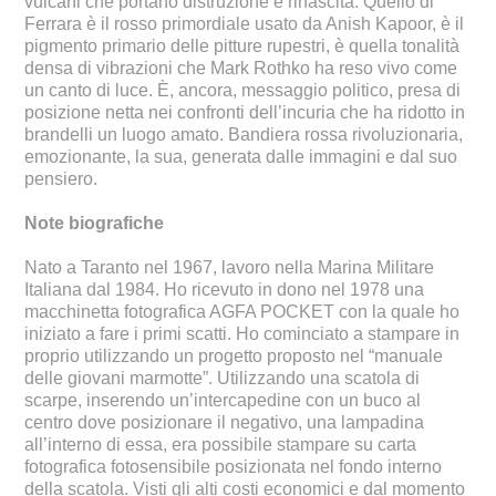
vulcani che portano distruzione e rinascita. Quello di
Ferrara è il rosso primordiale usato da Anish Kapoor, è il
pigmento primario delle pitture rupestri, è quella tonalità
densa di vibrazioni che Mark Rothko ha reso vivo come
un canto di luce. È, ancora, messaggio politico, presa di
posizione netta nei confronti dell’incuria che ha ridotto in
brandelli un luogo amato. Bandiera rossa rivoluzionaria,
emozionante, la sua, generata dalle immagini e dal suo
pensiero.
Note biografiche
Nato a Taranto nel 1967, lavoro nella Marina Militare
Italiana dal 1984. Ho ricevuto in dono nel 1978 una
macchinetta fotografica AGFA POCKET con la quale ho
iniziato a fare i primi scatti. Ho cominciato a stampare in
proprio utilizzando un progetto proposto nel “manuale
delle giovani marmotte”. Utilizzando una scatola di
scarpe, inserendo un’intercapedine con un buco al
centro dove posizionare il negativo, una lampadina
all’interno di essa, era possibile stampare su carta
fotografica fotosensibile posizionata nel fondo interno
della scatola. Visti gli alti costi economici e dal momento