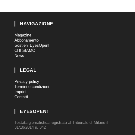
NAVIGAZIONE
Magazine
Abbonamento
Sostieni EyesOpen!
CHI SIAMO
News
LEGAL
Privacy policy
Termini e condizioni
Imprint
Contatti
EYESOPEN!
Testata giornalistica registrata al Tribunale di Milano il
31/10/2014 n. 342