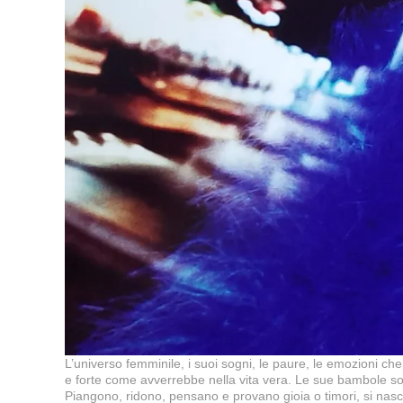
L’universo femminile, i suoi sogni, le paure, le emozioni che
e forte come avverrebbe nella vita vera. Le sue bambole so
Piangono, ridono, pensano e provano gioia o timori, si nasco