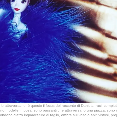
 lo attraversano, è questo il focus del racconto di Daniela Iraci, compi
no modelle in posa, sono passanti che attraversano una piazza, sono in
ndono dietro inquadrature di taglio, ombre sul volto o abiti vistosi, pro