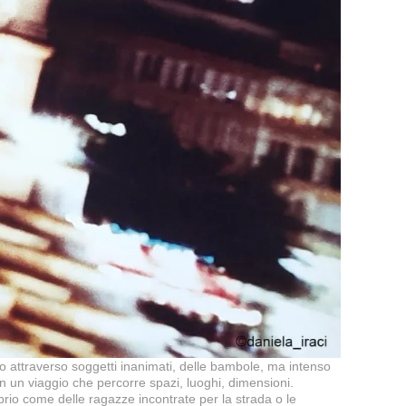
uto attraverso soggetti inanimati, delle bambole, ma intenso
 un viaggio che percorre spazi, luoghi, dimensioni.
prio come delle ragazze incontrate per la strada o le