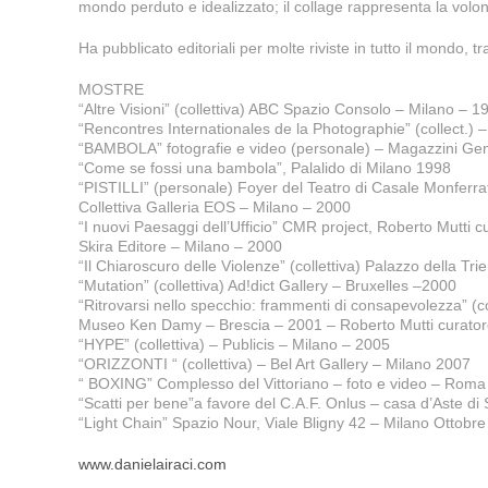
mondo perduto e idealizzato; il collage rappresenta la volo
Ha pubblicato editoriali per molte riviste in tutto il mondo, 
MOSTRE
“Altre Visioni” (collettiva) ABC Spazio Consolo – Milano – 1
“Rencontres Internationales de la Photographie” (collect.) 
“BAMBOLA” fotografie e video (personale) – Magazzini Gen
“Come se fossi una bambola”, Palalido di Milano 1998
“PISTILLI” (personale) Foyer del Teatro di Casale Monferr
Collettiva Galleria EOS – Milano – 2000
“I nuovi Paesaggi dell’Ufficio” CMR project, Roberto Mutti c
Skira Editore – Milano – 2000
“Il Chiaroscuro delle Violenze” (collettiva) Palazzo della Tr
“Mutation” (collettiva) Ad!dict Gallery – Bruxelles –2000
“Ritrovarsi nello specchio: frammenti di consapevolezza” (col
Museo Ken Damy – Brescia – 2001 – Roberto Mutti curato
“HYPE” (collettiva) – Publicis – Milano – 2005
“ORIZZONTI “ (collettiva) – Bel Art Gallery – Milano 2007
“ BOXING” Complesso del Vittoriano – foto e video – Rom
“Scatti per bene”a favore del C.A.F. Onlus – casa d’Aste di
“Light Chain” Spazio Nour, Viale Bligny 42 – Milano Otto
www.danielairaci.com