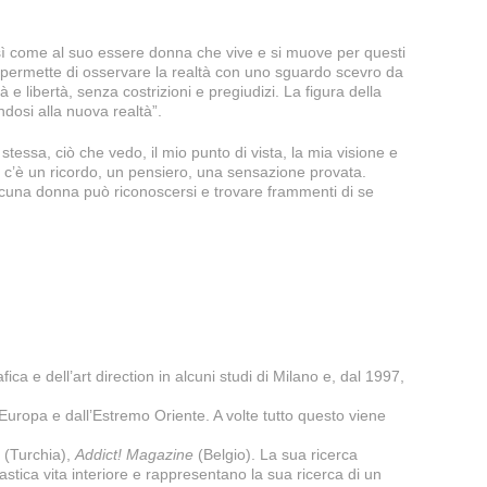
osì come al suo essere donna che vive e si muove per questi
 permette di osservare la realtà con uno sguardo scevro da
 libertà, senza costrizioni e pregiudizi. La figura della
dosi alla nuova realtà”.
sa, ciò che vedo, il mio punto di vista, la mia visione e
tto c’è un ricordo, un pensiero, una sensazione provata.
ascuna donna può riconoscersi e trovare frammenti di se
a e dell’art direction in alcuni studi di Milano e, dal 1997,
Europa e dall’Estremo Oriente. A volte tutto questo viene
(Turchia),
Addict! Magazine
(Belgio). La sua ricerca
astica vita interiore e rappresentano la sua ricerca di un