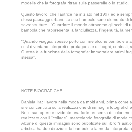
modelle che la fotografa ritrae sulle passerelle o in studio.
Questo lavoro, che l’autrice ha iniziato nel 1997 ed è sem
stessi paesaggi urbani. Le sue bambole sono elemento di fu
sovrastrutture. “Guardare il mondo attraverso gli occhi di u
bambola che rappresenta la fanciullezza, l’ingenuità, la me
“Quando viaggio, spesso porto con me alcune bambole e alcu
così diventano interpreti e protagoniste di luoghi, contesti,
Questa è la funzione della fotografia: immortalare attimi f
stessa”.
NOTE BIOGRAFICHE
Daniela Iraci lavora nella moda da molti anni, prima come as
si è concentrata sulla realizzazione di immagini fotografiche 
Nelle sue opere è evidente una forte presenza di colori med
realizzato con il “collage”, mescolando fotografie di moda con 
Alcune di queste immagini sono pubblicate sul libro “
Fashio
artistica ha due direzioni: le bambole e la moda interpretata