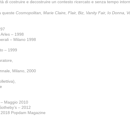
ntà di costruire e decostruire un contesto ricercato e senza tempo into
tra queste
Cosmopolitan, Marie Claire, Flair, Biz, Vanity Fair, Io Donna, 
997
– Arles – 1998
erali – Milano 1998
ato – 1999
uratore,
iennale, Milano, 2000
lettiva),
re
a – Maggio 2010
 Sotheby’s – 2012
bre 2018 Popdam Magazine