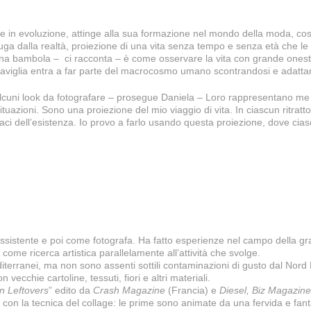
pre in evoluzione, attinge alla sua formazione nel mondo della moda, c
ga dalla realtà, proiezione di una vita senza tempo e senza età che le
na bambola – ci racconta – è come osservare la vita con grande onestà e
raviglia entra a far parte del macrocosmo umano scontrandosi e adattan
ni look da fotografare – prosegue Daniela – Loro rappresentano me stes
 situazioni. Sono una proiezione del mio viaggio di vita. In ciascun ritra
ugaci dell’esistenza. Io provo a farlo usando questa proiezione, dove ci
sistente e poi come fotografa. Ha fatto esperienze nel campo della grafic
come ricerca artistica parallelamente all’attività che svolge.
iterranei, ma non sono assenti sottili contaminazioni di gusto dal Nord 
vecchie cartoline, tessuti, fiori e altri materiali.
n Leftovers
” edito da
Crash Magazine
(Francia) e
Diesel, Biz Magazine
 con la tecnica del collage: le prime sono animate da una fervida e fant