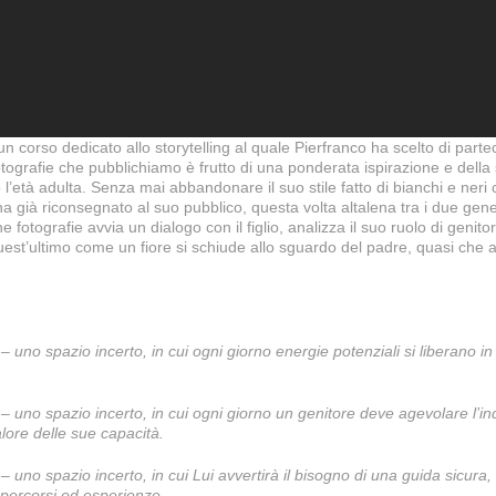
n corso dedicato allo storytelling al quale Pierfranco ha scelto di part
tografie che pubblichiamo è frutto di una ponderata ispirazione e della 
so l’età adulta. Senza mai abbandonare il suo stile fatto di bianchi e neri
a già riconsegnato al suo pubblico, questa volta altalena tra i due gener
che fotografie avvia un dialogo con il figlio, analizza il suo ruolo di geni
est’ultimo come un fiore si schiude allo sguardo del padre, quasi che
 uno spazio incerto, in cui ogni giorno energie potenziali si liberano i
 uno spazio incerto, in cui ogni giorno un genitore deve agevolare l’indi
lore delle sue capacità.
 uno spazio incerto, in cui Lui avvertirà il bisogno di una guida sicura
e percorsi ed esperienze.