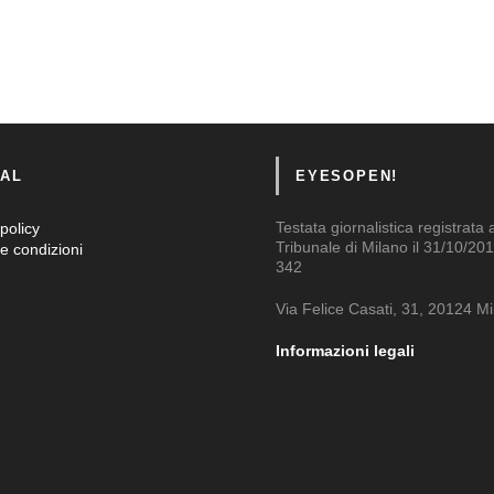
AL
EYESOPEN!
Testata giornalistica registrata 
policy
Tribunale di Milano il 31/10/201
e condizioni
342
Via Felice Casati, 31, 20124 M
Informazioni legali