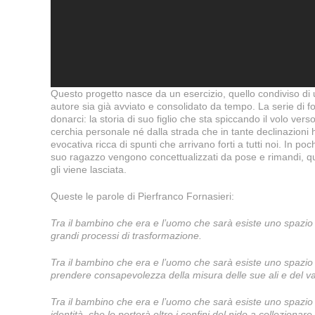
Questo progetto nasce da un esercizio, quello condiviso di u
autore sia già avviato e consolidato da tempo. La serie di fo
donarci: la storia di suo figlio che sta spiccando il volo ver
cerchia personale né dalla strada che in tante declinazioni h
evocativa ricca di spunti che arrivano forti a tutti noi. In po
suo ragazzo vengono concettualizzati da pose e rimandi, qu
gli viene lasciata.
Queste le parole di Pierfranco Fornasieri:
Tra il bambino che era e l’uomo che sarà esiste uno spazio –
grandi processi di trasformazione.
Tra il bambino che era e l’uomo che sarà esiste uno spazio –
prendere consapevolezza della misura delle sue ali e del va
Tra il bambino che era e l’uomo che sarà esiste uno spazio –
identità, che lo porterà oltre i confini del nido a collezionar