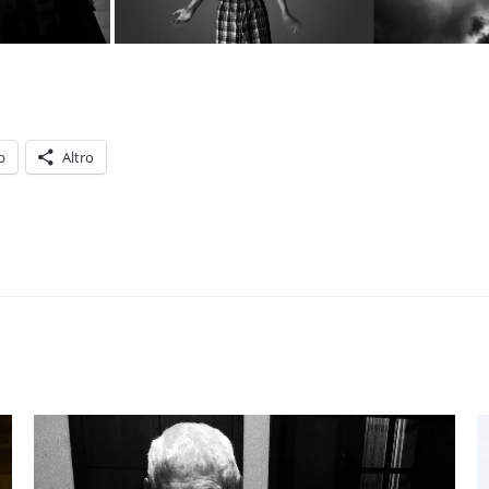
p
Altro