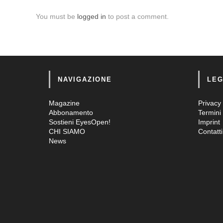
You must be
logged in
to post a comment.
NAVIGAZIONE
LEG
Magazine
Privacy 
Abbonamento
Termini 
Sostieni EyesOpen!
Imprint
CHI SIAMO
Contatti
News