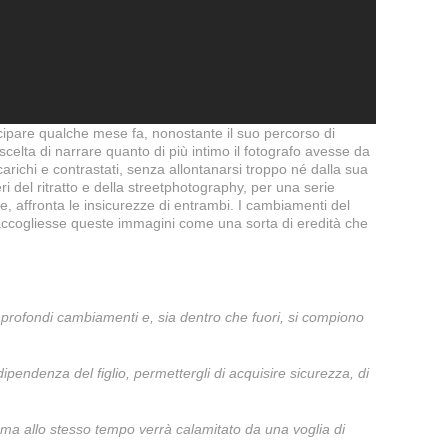
ecipare qualche mese fa, nonostante il suo percorso di
scelta di narrare quanto di più intimo il fotografo avesse da
 carichi e contrastati, senza allontanarsi troppo né dalla sua
i del ritratto e della streetphotography, per una serie
tore, affronta le insicurezze di entrambi. I cambiamenti del
 accogliesse queste immagini come una sorta di eredità che
n profondi cambiamenti e, sia dentro che fuori, si compiono
pendenza del figlio, permettergli di acquisire sicurezza, di
, ma allo stesso tempo verrà calamitato da una voglia di