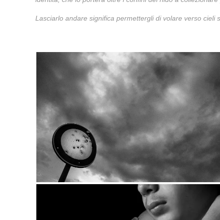
Lasciarlo andare significa permettergli di volare verso cieli 