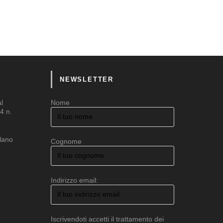
NEWSLETTER
al
Nome
4 n.
ilano
Cognome
Indirizzo email:
Iscrivendoti accetti il trattamento dei