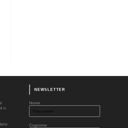
NEWSLETTER
al
Nome
4 n.
ilano
Cognome