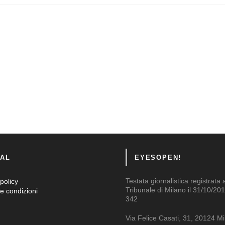
AL
EYESOPEN!
Testata giornalistica registrata 
policy
Tribunale di Milano il 31/10/201
e condizioni
342
Via Felice Casati, 31, 20124 M