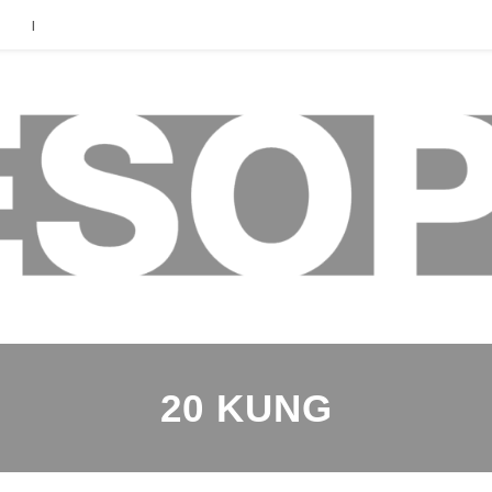
|
20 KUNG