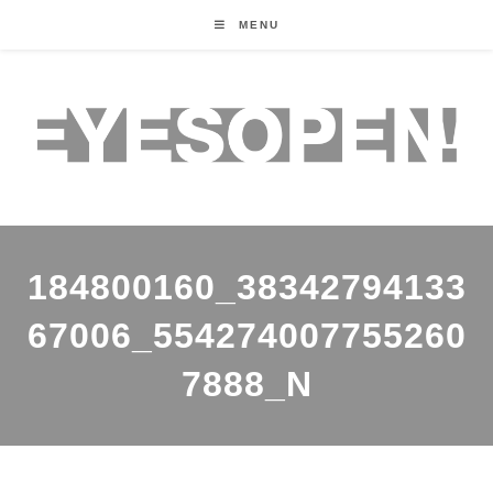
MENU
184800160_38342794133
67006_554274007755260
7888_N