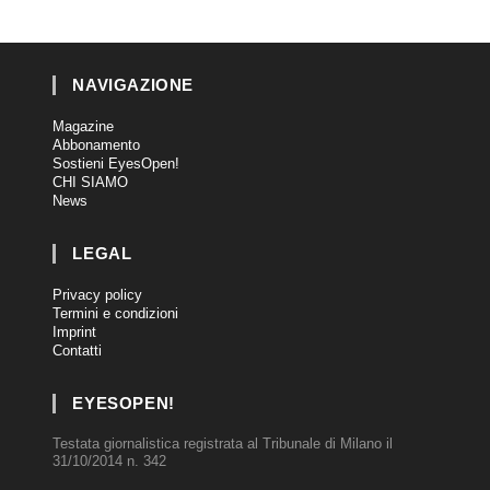
NAVIGAZIONE
Magazine
Abbonamento
Sostieni EyesOpen!
CHI SIAMO
News
LEGAL
Privacy policy
Termini e condizioni
Imprint
Contatti
EYESOPEN!
Testata giornalistica registrata al Tribunale di Milano il
31/10/2014 n. 342