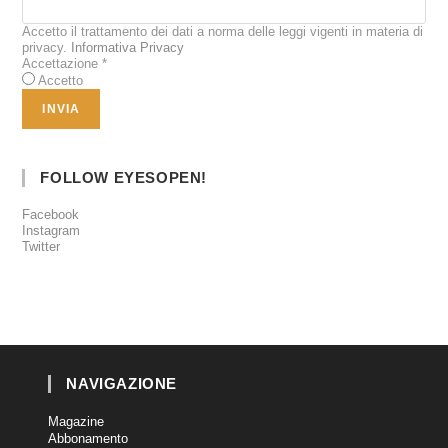
Accetto il trattamento dei dati a norma delle leggi vigenti in materia di
privacy.
Informativa Privacy
Accettazione
*
Accetto
FOLLOW EYESOPEN!
Facebook
Instagram
Twitter
NAVIGAZIONE
Magazine
Abbonamento