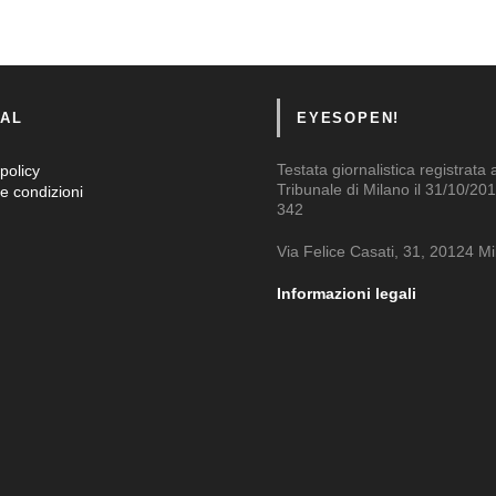
AL
EYESOPEN!
Testata giornalistica registrata 
policy
Tribunale di Milano il 31/10/201
e condizioni
342
Via Felice Casati, 31, 20124 M
Informazioni legali