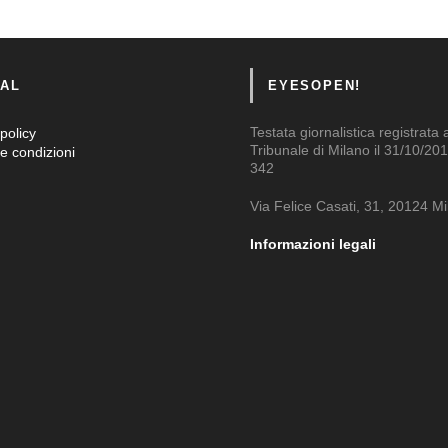
AL
EYESOPEN!
Testata giornalistica registrata 
policy
Tribunale di Milano il 31/10/201
e condizioni
342
Via Felice Casati, 31, 20124 M
Informazioni legali