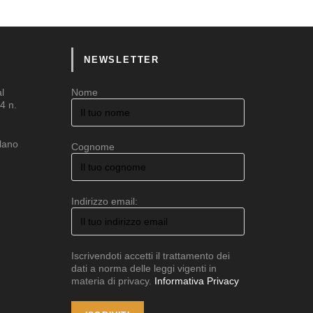
NEWSLETTER
al
Nome
4 n.
ilano
Cognome
Indirizzo email:
Iscrivendoti accetti il trattamento dei
dati a norma delle leggi vigenti in
materia di privacy.
Informativa Privacy