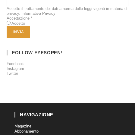
Accetto il trattamento dei dati a norma delle leggi vigenti in materia di
privacy.
Informativa Privacy
Accettazione
*
Accetto
FOLLOW EYESOPEN!
Facebook
Instagram
Twitter
NAVIGAZIONE
Magazine
Abbonamento