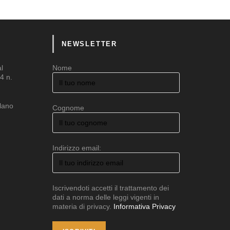
NEWSLETTER
al
Nome
4 n.
ilano
Cognome
Indirizzo email:
Iscrivendoti accetti il trattamento dei
dati a norma delle leggi vigenti in
materia di privacy.
Informativa Privacy