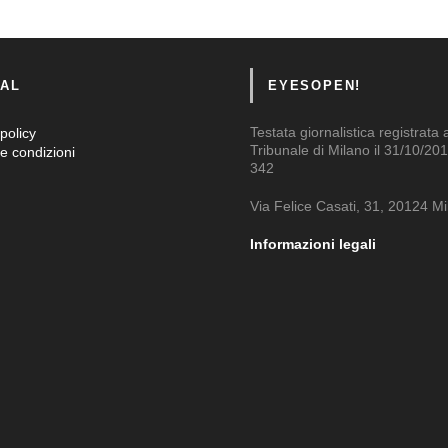
AL
EYESOPEN!
Testata giornalistica registrata 
policy
Tribunale di Milano il 31/10/201
e condizioni
342
Via Felice Casati, 31, 20124 M
Informazioni legali