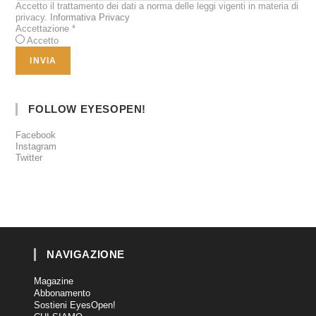
Accetto il trattamento dei dati a norma delle leggi vigenti in materia di
privacy.
Informativa Privacy
Accettazione
*
Accetto
FOLLOW EYESOPEN!
Facebook
Instagram
Twitter
NAVIGAZIONE
Magazine
Abbonamento
Sostieni EyesOpen!