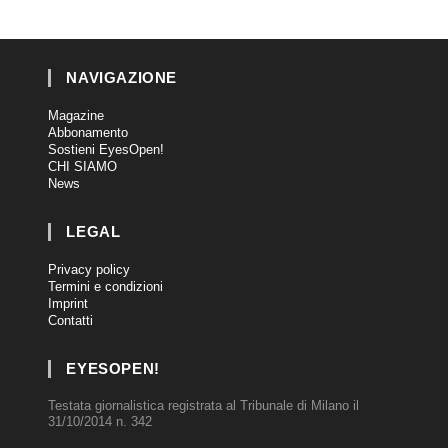
NAVIGAZIONE
Magazine
Abbonamento
Sostieni EyesOpen!
CHI SIAMO
News
LEGAL
Privacy policy
Termini e condizioni
Imprint
Contatti
EYESOPEN!
Testata giornalistica registrata al Tribunale di Milano il
31/10/2014 n. 342