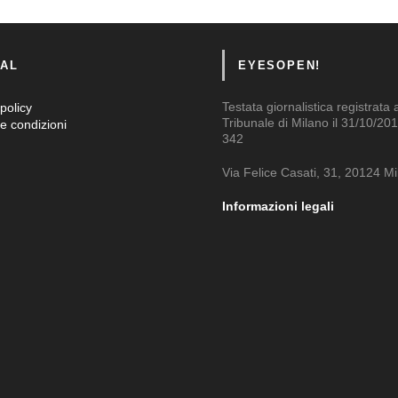
AL
EYESOPEN!
Testata giornalistica registrata 
policy
Tribunale di Milano il 31/10/201
e condizioni
342
Via Felice Casati, 31, 20124 M
Informazioni legali