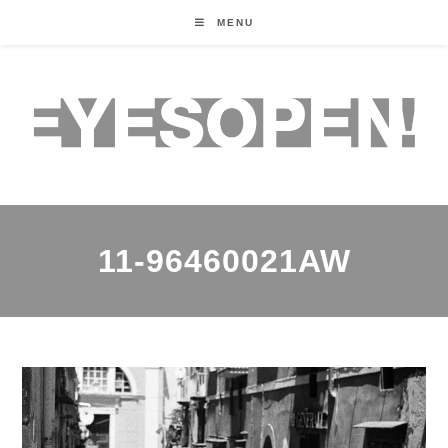
MENU
11-96460021AW