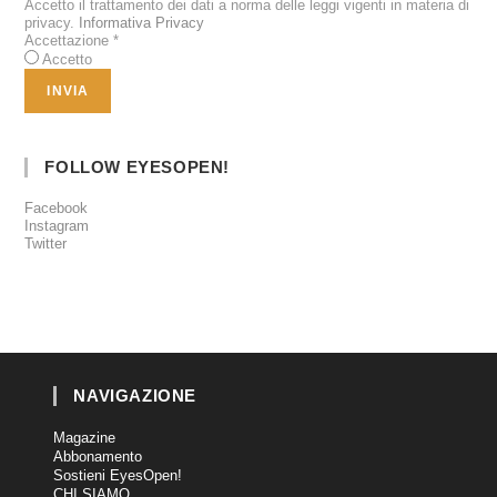
Accetto il trattamento dei dati a norma delle leggi vigenti in materia di
privacy.
Informativa Privacy
Accettazione
*
Accetto
FOLLOW EYESOPEN!
Facebook
Instagram
Twitter
NAVIGAZIONE
Magazine
Abbonamento
Sostieni EyesOpen!
CHI SIAMO