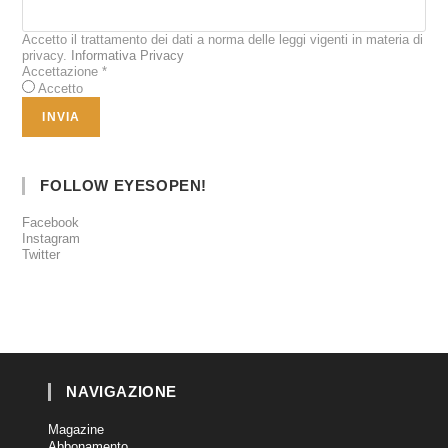
Accetto il trattamento dei dati a norma delle leggi vigenti in materia di
privacy.
Informativa Privacy
Accettazione
*
Accetto
FOLLOW EYESOPEN!
Facebook
Instagram
Twitter
NAVIGAZIONE
Magazine
Abbonamento