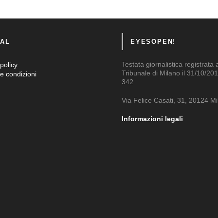
AL
EYESOPEN!
Testata giornalistica registrata 
policy
Tribunale di Milano il 31/10/201
e condizioni
342
Via Felice Casati, 31, 20124 M
Informazioni legali