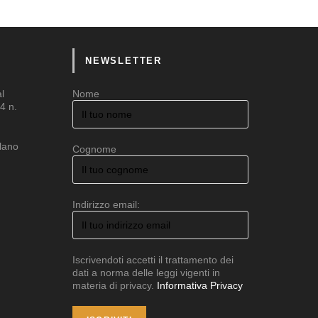
NEWSLETTER
al
Nome
4 n.
ilano
Cognome
Indirizzo email:
Iscrivendoti accetti il trattamento dei
dati a norma delle leggi vigenti in
materia di privacy.
Informativa Privacy