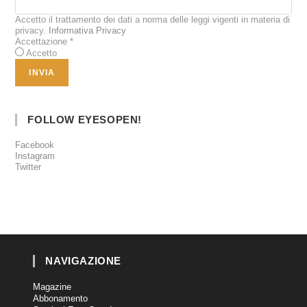
Accetto il trattamento dei dati a norma delle leggi vigenti in materia di
privacy.
Informativa Privacy
Accettazione
*
Accetto
FOLLOW EYESOPEN!
Facebook
Instagram
Twitter
NAVIGAZIONE
Magazine
Abbonamento