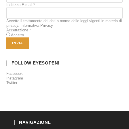
Indirizzo E-mail
*
Accetto il trattamento dei dati a norma delle leggi vigenti in materia di
privacy.
Informativa Privacy
Accettazione
*
Accetto
FOLLOW EYESOPEN!
Facebook
Instagram
Twitter
NAVIGAZIONE