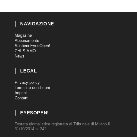
NAVIGAZIONE
Magazine
Abbonamento
Sostieni EyesOpen!
CHI SIAMO
News
LEGAL
Privacy policy
Termini e condizioni
Imprint
Contatti
EYESOPEN!
Testata giornalistica registrata al Tribunale di Milano il
31/10/2014 n. 342