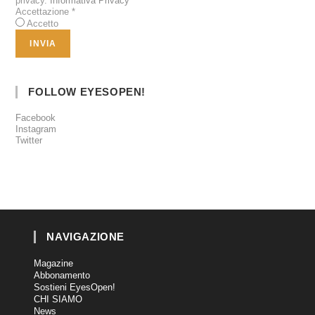
privacy.
Informativa Privacy
Accettazione
*
Accetto
FOLLOW EYESOPEN!
Facebook
Instagram
Twitter
NAVIGAZIONE
Magazine
Abbonamento
Sostieni EyesOpen!
CHI SIAMO
News