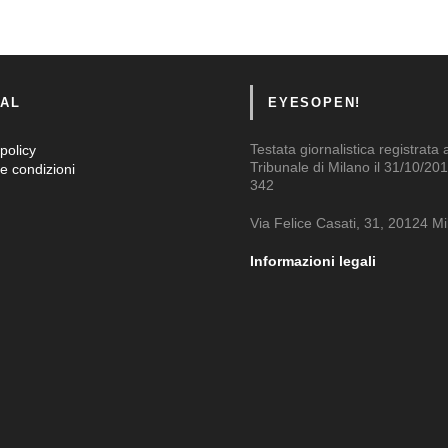
AL
EYESOPEN!
Testata giornalistica registrata 
policy
Tribunale di Milano il 31/10/201
e condizioni
342
Via Felice Casati, 31, 20124 M
Informazioni legali