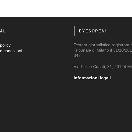
AL
EYESOPEN!
Testata giornalistica registrata 
policy
Tribunale di Milano il 31/10/201
e condizioni
342
Via Felice Casati, 31, 20124 M
Informazioni legali