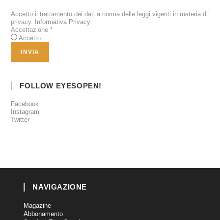
Accetto il trattamento dei dati a norma delle leggi vigenti in materia di
privacy.
Informativa Privacy
Accettazione
*
Accetto
FOLLOW EYESOPEN!
Facebook
Instagram
Twitter
NAVIGAZIONE
Magazine
Abbonamento