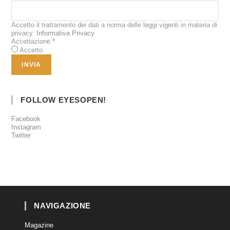
Accetto il trattamento dei dati a norma delle leggi vigenti in materia di
privacy.
Informativa Privacy
Accettazione
*
Accetto
FOLLOW EYESOPEN!
Facebook
Instagram
Twitter
NAVIGAZIONE
Magazine