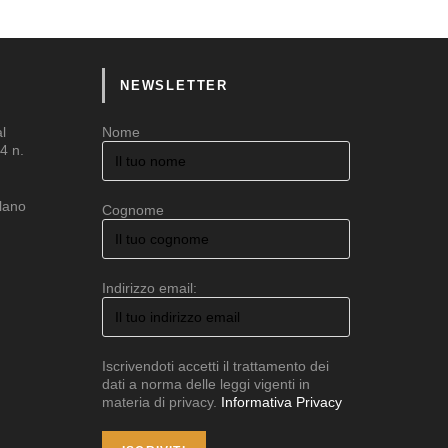
NEWSLETTER
al
Nome
4 n.
ilano
Cognome
Indirizzo email:
Iscrivendoti accetti il trattamento dei
dati a norma delle leggi vigenti in
materia di privacy.
Informativa Privacy