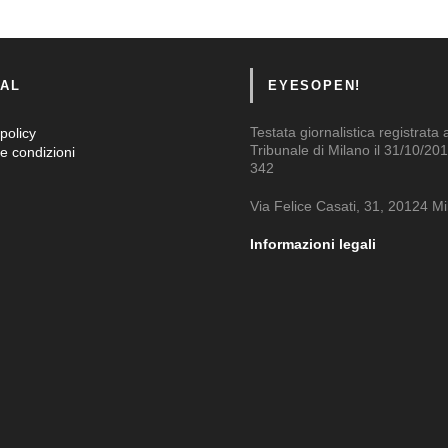
AL
EYESOPEN!
Testata giornalistica registrata 
policy
Tribunale di Milano il 31/10/201
e condizioni
342
Via Felice Casati, 31, 20124 M
Informazioni legali