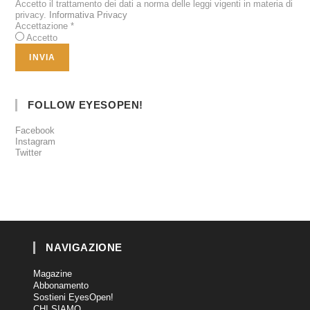
Accetto il trattamento dei dati a norma delle leggi vigenti in materia di
privacy.
Informativa Privacy
Accettazione
*
Accetto
FOLLOW EYESOPEN!
Facebook
Instagram
Twitter
NAVIGAZIONE
Magazine
Abbonamento
Sostieni EyesOpen!
CHI SIAMO